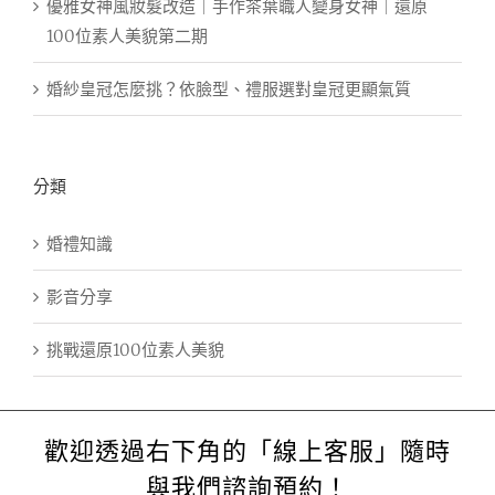
優雅女神風妝髮改造｜手作茶葉職人變身女神｜還原
100位素人美貌第二期
婚紗皇冠怎麼挑？依臉型、禮服選對皇冠更顯氣質
分類
婚禮知識
影音分享
挑戰還原100位素人美貌
歡迎透過右下角的「線上客服」隨時
與我們諮詢預約！