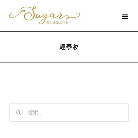
Skip
to
content
輕泰妝
搜
索
結
果：