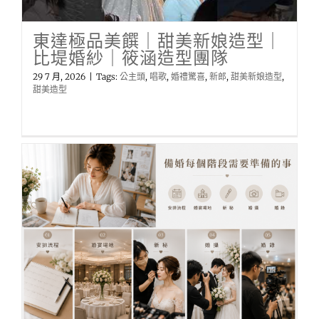
東達極品美饌｜甜美新娘造型｜
比堤婚紗｜筱涵造型團隊
29 7 月, 2026
|
Tags:
公主頭
,
唱歌
,
婚禮驚喜
,
新郎
,
甜美新娘造型
,
甜美造型