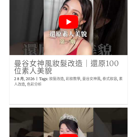
曼谷女神風妝髮改造｜還原100
位素人美貌
2 8 月, 2026
|
Tags:
妝髮改造
,
彩妝教學
,
曼谷女神風
,
泰式妝容
,
素
人改造
,
色彩分析