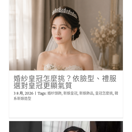
婚紗皇冠怎麼挑？依臉型、禮服
選對皇冠更顯氣質
3 8 月, 2026
|
Tags:
婚紗頭飾
,
新娘皇冠
,
新娘飾品
,
皇冠怎麼挑
,
韓
系新娘造型