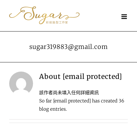
Skip
to
content
sugar319883@gmail.com
About
[email protected]
該作者尚未填入任何詳細資訊
So far [email protected] has created 36
blog entries.