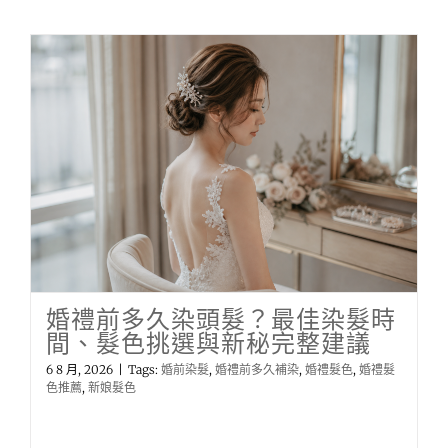
婚禮前多久染頭髮？最佳染髮時
間、髮色挑選與新秘完整建議
6 8 月, 2026
|
Tags:
婚前染髮
,
婚禮前多久補染
,
婚禮髮色
,
婚禮髮
色推薦
,
新娘髮色