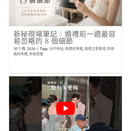
新秘現場筆記｜婚禮前一週最容
易忽略的 8 個細節
30 7 月, 2026
|
Tags:
台中新秘
,
婚禮前準備
,
婚禮注意事項
,
新娘
婚前準備
,
新秘提醒