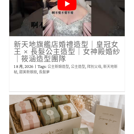
新天地旗艦店婚禮造型｜皇冠女
王 × 長髮公主造型｜女神殿婚紗
｜筱涵造型團隊
1 8 月, 2026
|
Tags:
公主新娘造型
,
公主造型
,
拜別父母
,
新天地新
秘
,
甜美新娘妝
,
長髮夢