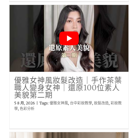
優雅女神風妝髮改造｜手作茶葉
職人變身女神｜還原100位素人
美貌第二期
5 8 月, 2026
|
Tags:
優雅女神風
,
台中彩妝教學
,
妝髮改造
,
彩妝教
學
,
色彩分析