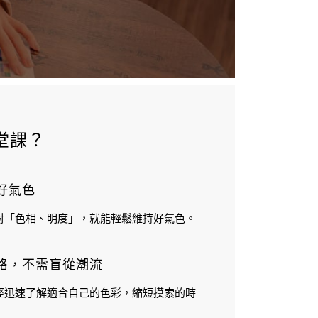
堂課？
好氣色
對「色相、明度」，就能輕鬆維持好氣色。
格，不需盲從潮流
徑迅速了解適合自己的色彩，縮短摸索的時