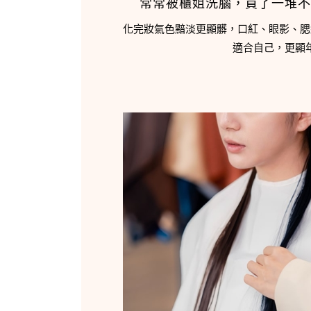
常常被櫃姐洗腦，買了一堆不
化完妝氣色黯淡更顯髒，口紅、眼影、腮
適合自己，更顯