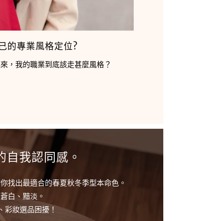
己的專業風格定位?
起來，我的職業到底該走甚麼風格？
的自我認同感。
，幫你找出最適合的春夏秋冬季型本命色。
來蒼白、黯淡。
議、彩妝選品困擾！