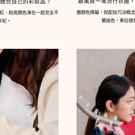
跟風買一堆流行衣服
適合自己的彩妝品？
選顏色障礙，搭配技巧沒概
紅、粉底顏色湊在一起完全不
蘭迪色，美拉德
年紀。