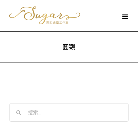
Skip
to
content
圓觀
搜
索
結
果：