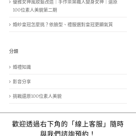
優雅女神風妝髮改造｜手作茶葉職人變身女神｜還原
100位素人美貌第二期
婚紗皇冠怎麼挑？依臉型、禮服選對皇冠更顯氣質
分類
婚禮知識
影音分享
挑戰還原100位素人美貌
歡迎透過右下角的「線上客服」隨時
與我們諮詢預約！