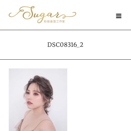
Skip
to
content
DSC08316_2