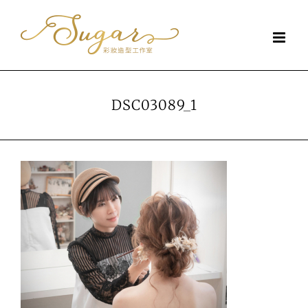
Skip
to
content
DSC03089_1