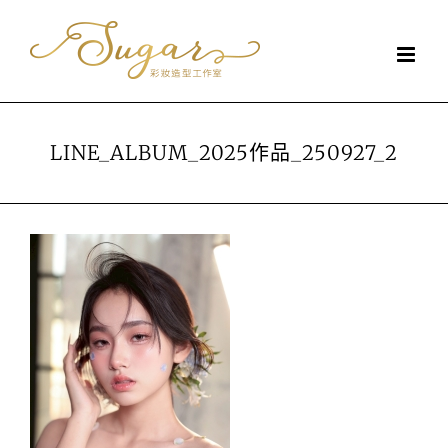
Skip
to
content
LINE_ALBUM_2025作品_250927_2