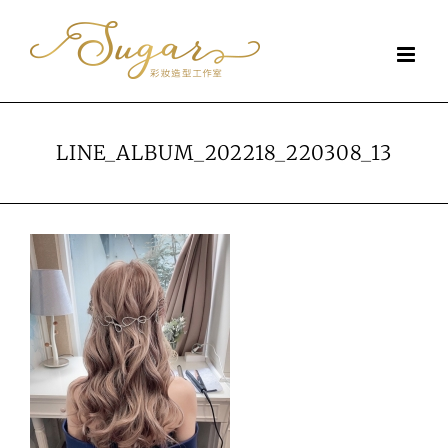
Skip
to
content
LINE_ALBUM_202218_220308_13