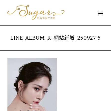
Skip
to
content
LINE_ALBUM_R-網站新增_250927_5