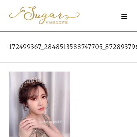
Skip
to
content
172499367_2848513588747705_87289379