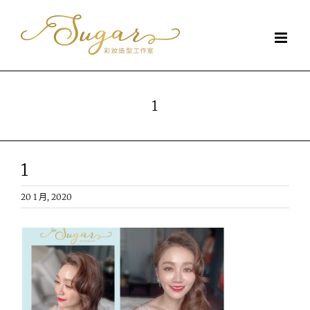
Skip
to
content
1
1
20 1 月, 2020