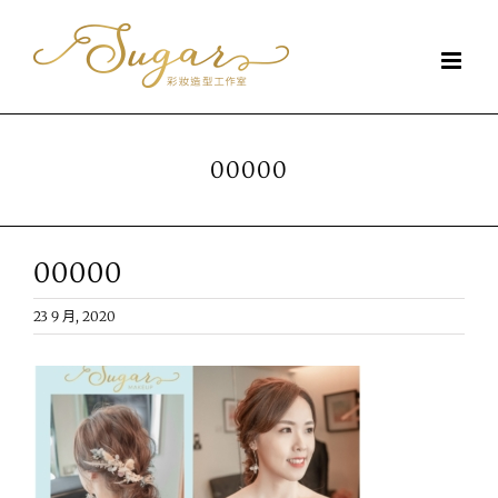
Skip
to
content
00000
00000
23 9 月, 2020