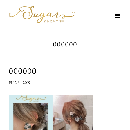
Skip
to
content
000000
000000
15 12 月, 2019