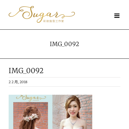
Skip
to
content
IMG_0092
IMG_0092
2 2 月, 2018