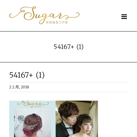
Skip
to
content
54167+ (1)
54167+ (1)
2 2 月, 2018