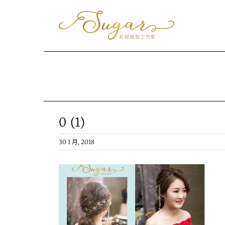
Skip
to
content
0 (1)
30 1 月, 2018