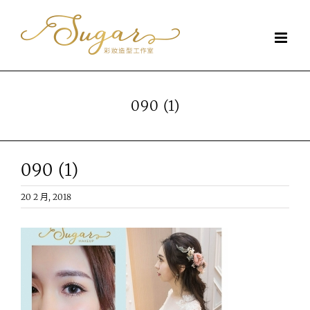
Skip
to
content
090 (1)
090 (1)
20 2 月, 2018