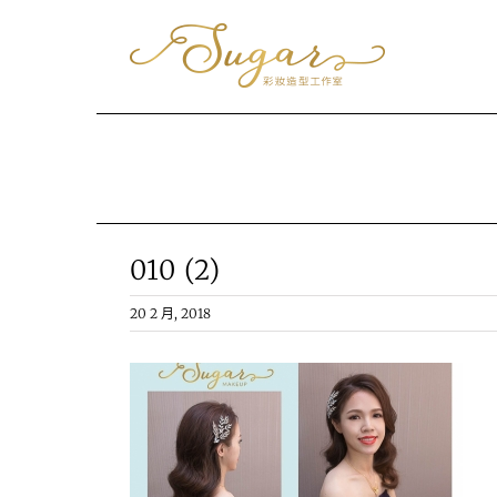
Skip
to
content
010 (2)
20 2 月, 2018