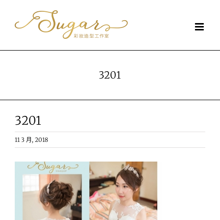
Skip
to
content
3201
3201
11 3 月, 2018