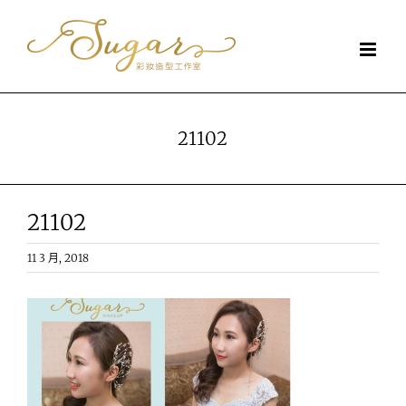
Skip
to
content
21102
21102
11 3 月, 2018