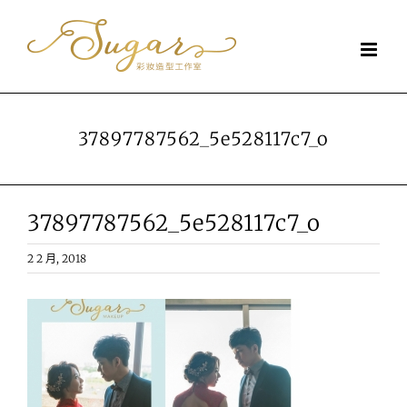
Skip
to
content
37897787562_5e528117c7_o
37897787562_5e528117c7_o
2 2 月, 2018