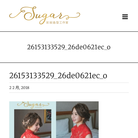
Skip
to
content
26153133529_26de0621ec_o
26153133529_26de0621ec_o
2 2 月, 2018