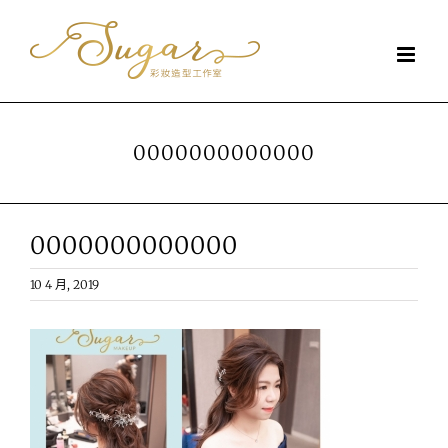
Skip
to
content
0000000000000
0000000000000
10 4 月, 2019