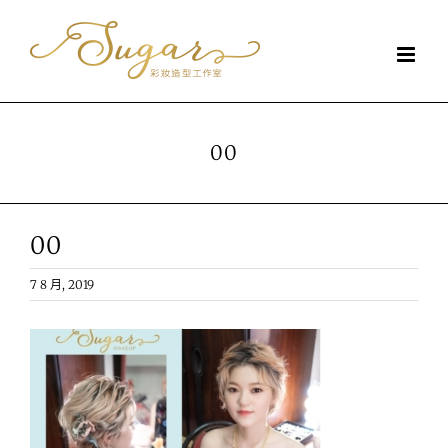
Skip
to
content
00
00
7 8 月, 2019