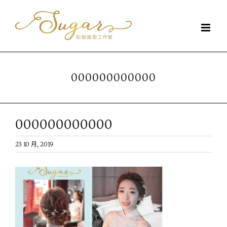
Skip
to
content
000000000000
000000000000
23 10 月, 2019