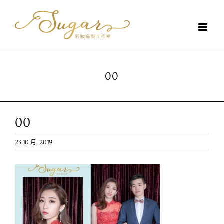
Skip
to
content
00
00
23 10 月, 2019