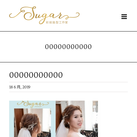
Skip
to
content
00000000000
00000000000
18 6 月, 2019