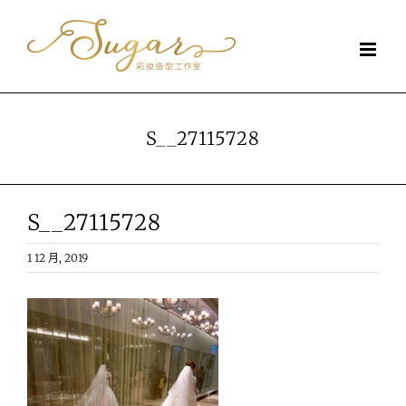
Skip
to
content
S__27115728
S__27115728
1 12 月, 2019