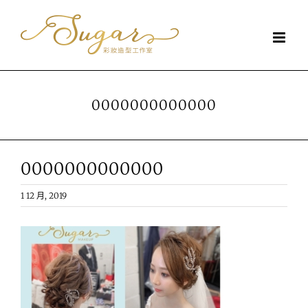
Skip
to
content
0000000000000
0000000000000
1 12 月, 2019