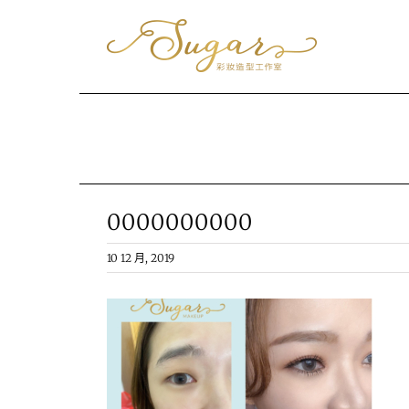
Skip
to
content
0000000000
10 12 月, 2019