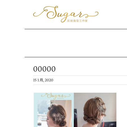
Skip
to
content
00000
15 1 月, 2020