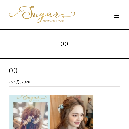
Skip
to
content
00
00
26 3 月, 2020