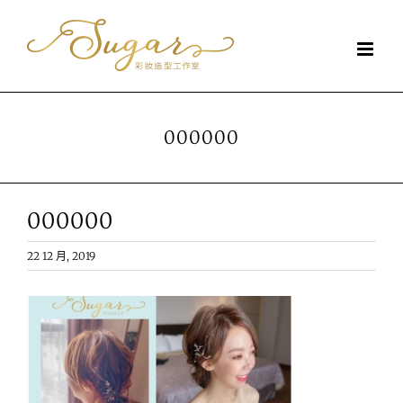
Skip
to
content
000000
000000
22 12 月, 2019