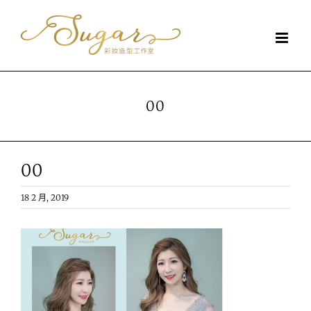
Skip
to
content
00
00
18 2 月, 2019