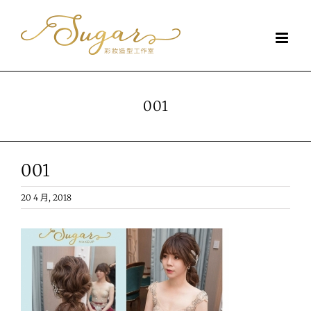
Skip
to
content
001
001
20 4 月, 2018