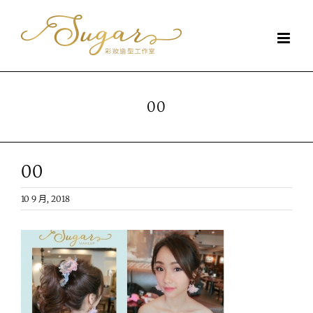
Skip
to
content
00
00
10 9 月, 2018