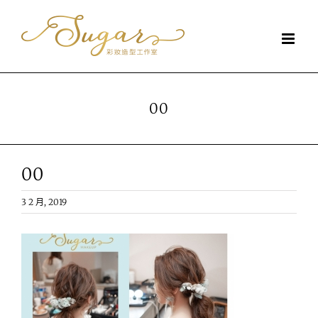
Skip
to
content
00
00
3 2 月, 2019