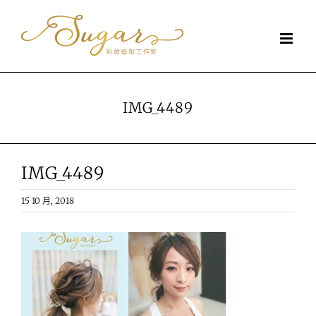
Skip
to
content
IMG_4489
IMG_4489
15 10 月, 2018