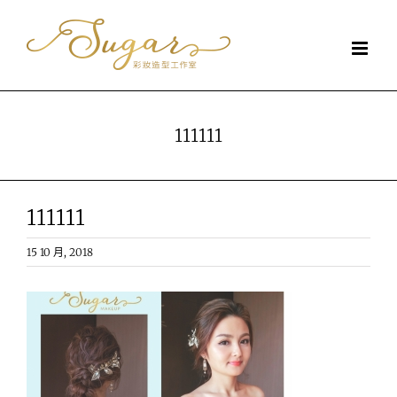
Skip
to
content
111111
111111
15 10 月, 2018