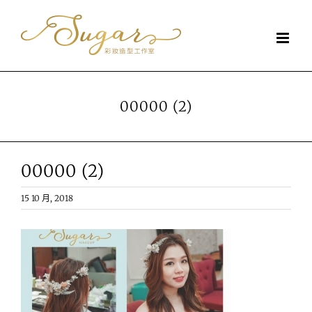
Skip
to
content
00000 (2)
00000 (2)
15 10 月, 2018