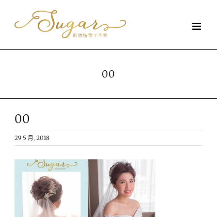
Skip
to
content
00
00
29 5 月, 2018