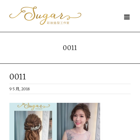
Skip
to
content
0011
0011
9 5 月, 2018