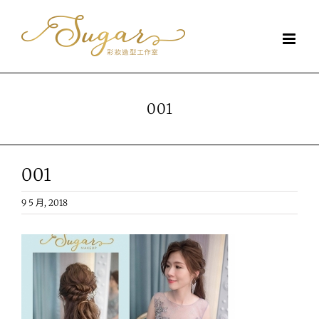
Skip
to
content
001
001
9 5 月, 2018