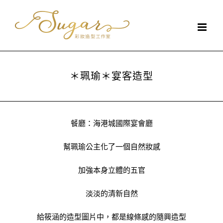
Skip
to
content
＊珮瑜＊宴客造型
餐廳：海港城國際宴會廳
幫珮瑜公主化了一個自然妝感
加強本身立體的五官
淡淡的清新自然
給筱涵的造型圖片中，都是線條感的隨興造型