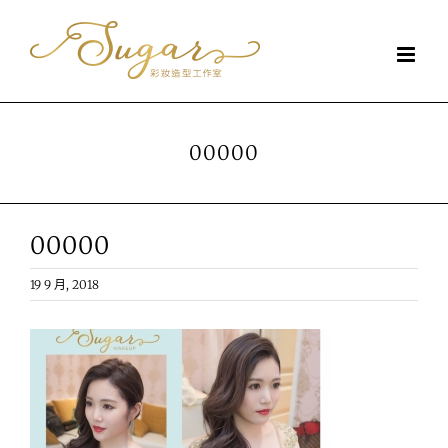
Skip
to
content
00000
00000
19 9 月, 2018