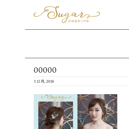
Skip
to
content
00000
3 12 月, 2018