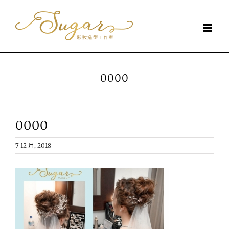
Skip
to
content
0000
0000
7 12 月, 2018