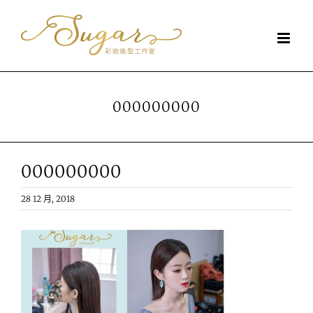
Skip
to
content
000000000
000000000
28 12 月, 2018