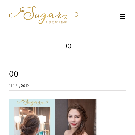
Skip
to
content
00
00
11 1 月, 2019