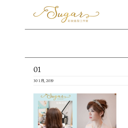
Skip
to
content
01
30 1 月, 2019